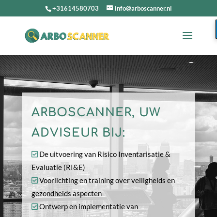
+31614580703
info@arboscanner.nl
ARBOSCANNER, UW
ADVISEUR BIJ:
De uitvoering van Risico Inventarisatie &
Evaluatie (RI&E)
Voorlichting en training over veiligheids en
gezondheids aspecten
Ontwerp en implementatie van